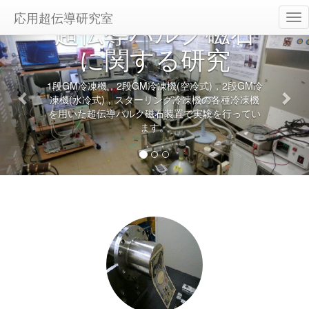
応用超伝導研究室
Tog
超伝導バルク磁石
Previous
Nex
nav
に関する研究
1段GM冷凍機，2段GM冷凍機(空冷式)，2段GM冷
凍機(水冷式)，スターリング冷凍機の各種冷凍機
を用いた超伝導バルク磁石装置で実験を行ってい
ます。