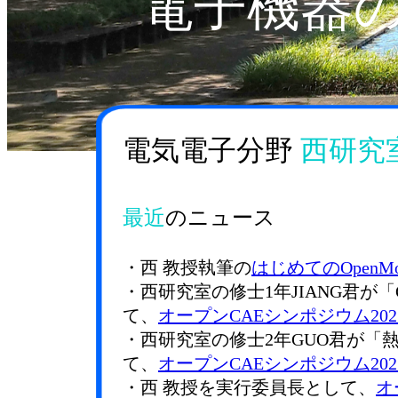
電子機器
電気電子分野
西研究
最近
のニュース
・西 教授執筆の
はじめてのOpenMod
・西研究室の修士1年JIANG君が「
て、
オープンCAEシンポジウム20
・西研究室の修士2年GUO君が「
て、
オープンCAEシンポジウム20
・西 教授を実行委員長として、
オ